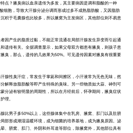
点？腋臭病以血亲遗传为多发，其主要病因是调和脂酸的一种
肪酸细胞，导致大汗腺分泌分调而形成过多不成熟脂肪酸，又因脂肪
，沉积于毛囊腺也比较多，所以腋窝为主发病区，其他部位则不易患
因产生的脂质过黏，不能正常流通在局部汗腺发生异变而引起通
臭和遗传有关。全据调查显示，如果父母双方都患有腋臭，则孩子患
有腋臭，那么，遗传的几效果为50%。可见遗传因素对腋臭有很重要
腺性臭汗症，常发生于掌跖和间擦区，小汗液常为无色无味，然
菌分解释放脂肪酸等即产生特殊的臭味。另一些物质如大蒜、砷剂可
尔蒙分泌有较明显的周期性，所以在月经前后，怀孕期间，腋臭症状
及护理。
比男子多50%以上，这些腺体集中在乳房、腋窝、肛门以及肚脐
些局部形成潮湿温暖环境，成为细菌的培养基地，成为腋臭原因。泌
乳晕、脐窝、肛门、外阴和外耳道等部位，除腋窝外，其他部位具有