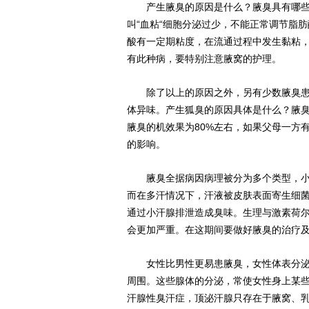
产生腋臭的原因是什么？腋臭具有哪些特
叫“血粘“细胞分泌过少，不能正常调节脂
酸有一定期粘度，在流通过程中发生黏粘
有此种病，要特别注意腋窝的护理。
除了以上的原因之外，另有少数腋臭患者
体异味。产生狐臭的原因具体是什么？腋
腋臭的机效果为80%左右，如果父母一方
的影响。
腋臭全据病因病理被分为多个类型，小汗
而在多汗情况下，汗液被皮肤表面寄生细
通过小汗腺排泄造成臭味。生理与激素荷
会更加严重。在这期间要做好腋臭的治疗
女性比男性更易患腋臭，女性体表分泌腺
周围。这些腺体的分泌，常使女性身上某
汗腺性臭汗症，顶泌汗腺只存在于腋窝、